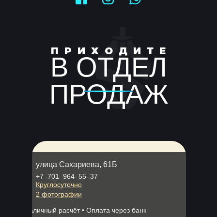
П Р И Х О Д И Т Е
В ОТДЕЛ
ПРОДАЖ