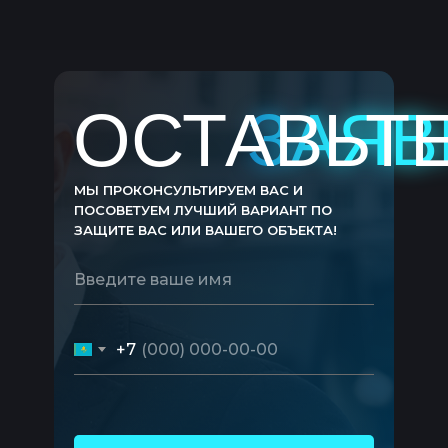
Обеспечение безопасности пользователя в случае
угрозы или чрезвычайной ситуации. Благодаря
ОСТАВЬТ
ЗАЯВ
ЗАЯВ
быстрой активации и отправке сигнала тревоги,
кнопка позволяет пользователю вызвать помощь и
получить необходимую поддержку в критической
ситуации.
МЫ ПРОКОНСУЛЬТИРУЕМ ВАС И
ПОСОВЕТУЕМ ЛУЧШИЙ ВАРИАНТ ПО
ЗАЩИТЕ ВАС ИЛИ ВАШЕГО ОБЪЕКТА!
Введите ваше имя
+7