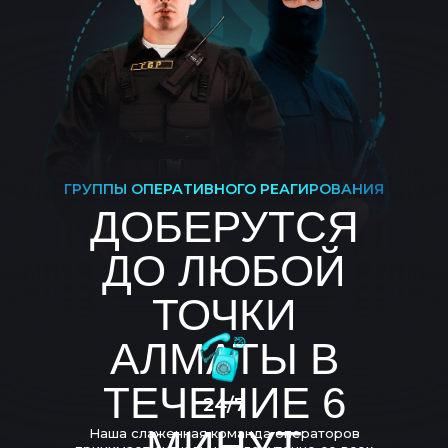
ГРУППЫ ОПЕРАТИВНОГО РЕАГИРОВАНИЯ
ДОБЕРУТСЯ
ДО ЛЮБОЙ
ТОЧКИ
АЛМАТЫ В
ТЕЧЕНИЕ 6
24/7
МИНУТ
Наша слаженная команда операторов