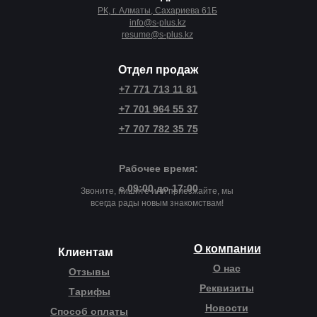
РК, г. Алматы, Сахариева 61Б
info@s-plus.kz
resume@s-plus.kz
Отдел продаж
+7 771 713 11 81‬
+7 701 964 55 37‬
+7 707 782 35 75
Рабочее время:
с 09:00 до 17:00
Звоните, пишите или приезжайте, мы
всегда рады новым знакомствам!
О компании
Клиентам
О нас
Отзывы
Реквизиты
Тарифы
Новости
Способ оплаты